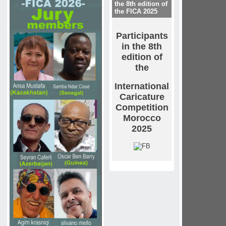
the 8th edition of
the FICA 2025
Participants
in the 8th
edition of
the
International
Caricature
Competition
Morocco
2025