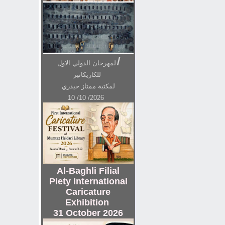
ا
لمهرجان الدولي الاول
للکاریکاتیر
لمکتبة ممتاز حیدري
10 /10 /2026
Al-Baghli Filial
Piety International
Caricature
Exhibition
31 October 2026