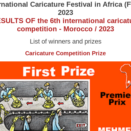
rnational Caricature Festival in Africa (
2023
SULTS OF the 6th international caricat
competition - Morocco / 2023
List of winners and prizes
Caricature Competition Prize