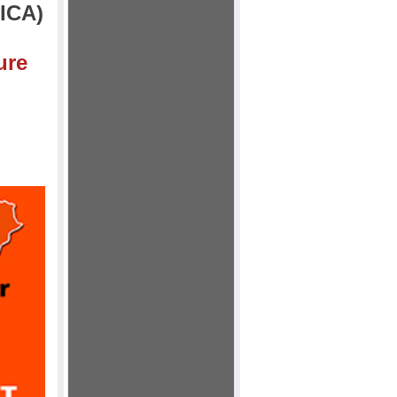
FICA)
ure