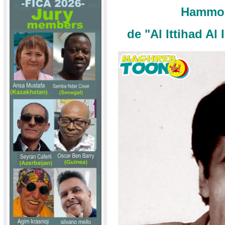
Hammoud
de "Al Ittihad Al 