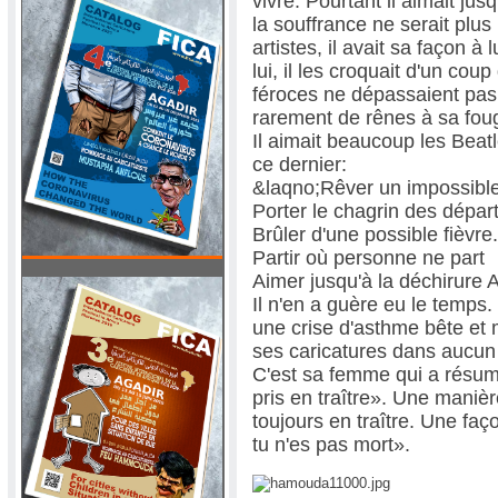
vivre. Pourtant il aimait ju
la souffrance ne serait plus
artistes, il avait sa façon 
lui, il les croquait d'un co
féroces ne dépassaient pas l
rarement de rênes à sa fou
Il aimait beaucoup les Beat
ce dernier:
&laqno;Rêver un impossible
Porter le chagrin des départ
Brûler d'une possible fièvre
Partir où personne ne part
Aimer jusqu'à la déchirure
Il n'en a guère eu le temps
une crise d'asthme bête et 
ses caricatures dans aucun 
C'est sa femme qui a résumé
pris en traître». Une maniè
toujours en traître. Une fa
tu n'es pas mort».