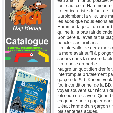
eau à la limite du potable. 
tout sauf cela. Hammouda ét
Le caricaturiste défunt de L
Surplombant la ville, une ma
les ados que nous étions a
Hammouda jetait un regard 
qui ne lui a pas fait de cad
Son père lui avait fait la bl
boucler ses huit ans.
Un intervalle de deux mois e
la mère avait suffi à plong
soeurs dans la misère la plu
Un rebelle en herbe
Malgré un quotidien d'enfer
interrompue brutalement par
garçon de Sidi Kacem voulai
fou inconditionnel de la BD, 
voyait souvent sur l'écran d
joli coup de crayon. Quand o
croquant sur du papier dans
C'était l'arme d'un garçon 
plaisanteries acides.