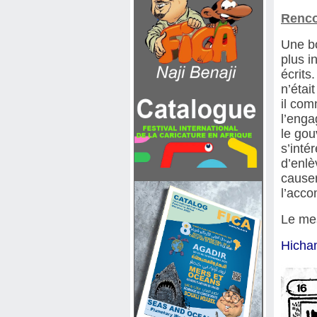
Renco
Une bo
plus i
écrits
n’étai
il com
l’enga
le gou
s’inté
d’enlè
causer
l’acco
Le mes
Hicha