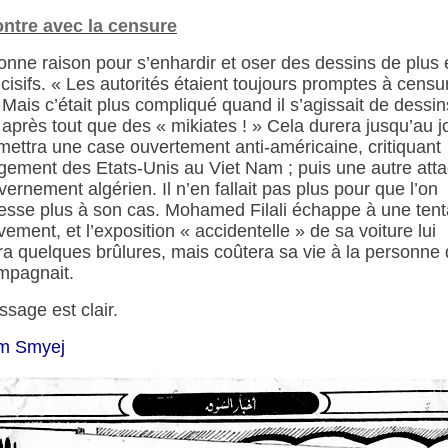
ntre avec la censure
nne raison pour s’enhardir et oser des dessins de plus 
ncisifs. « Les autorités étaient toujours promptes à censu
. Mais c’était plus compliqué quand il s’agissait de dessi
t après tout que des « mikiates ! » Cela durera jusqu’au j
mettra une case ouvertement anti-américaine, critiquant
gement des Etats-Unis au Viet Nam ; puis une autre att
vernement algérien. Il n’en fallait pas plus pour que l’on
resse plus à son cas. Mohamed Filali échappe à une tent
vement, et l’exposition « accidentelle » de sa voiture lui
a quelques brûlures, mais coûtera sa vie à la personne 
mpagnait.
sage est clair.
m Smyej