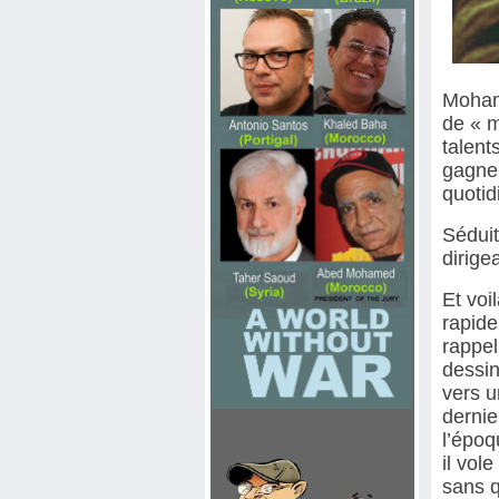
Mohame
de « m
talent
gagner
quotid
Séduit
dirige
Et voi
rapide
rappel
dessin
vers u
dernie
l’époq
il vol
sans q