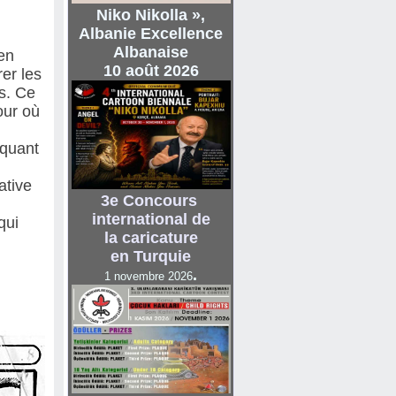
Niko Nikolla »,
Albanie Excellence
Albanaise
en
10 août 2026
rer les
ns. Ce
our où
aquant
ative
3e Concours
international de
qui
la
caricature
en Turquie
.
1 novembre 2026