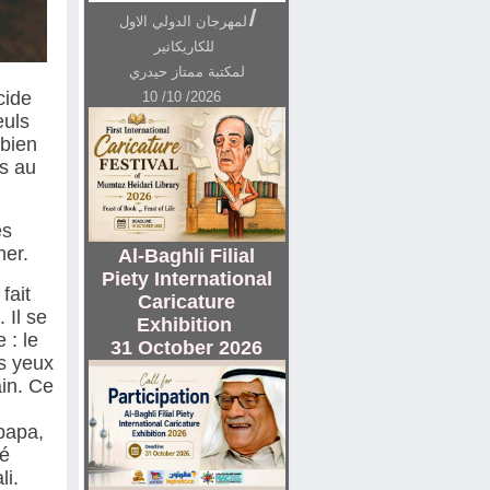
ا
لمهرجان الدولي الاول
للکاریکاتیر
لمکتبة ممتاز حیدري
cide
10 /10 /2026
euls
 bien
s au
es
her.
Al-Baghli Filial
Piety International
fait
Caricature
 Il se
Exhibition
 : le
31 October 2026
es yeux
ain. Ce
 papa,
sé
li.