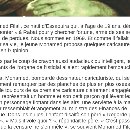
d Filali, ce natif d’Essaouira qui, à l’âge de 19 ans, dé
onter » à Rabat pour y chercher fortune, armé de ses s
s de perdues. Nous sommes en 1969. Et comme il fallait
 sa vie, le jeune Mohamed proposa quelques caricature
ien l’Opinion.
s par le coup de crayon aussi audacieux qu’intelligent, l
ants de l’organe de l’Istiqlal allaient rapidement l’embauc
là, Mohamed, bombardé dessinateur caricaturiste, qui se 
ment remarquer par des planches de plus en plus osées.
le toujours de sa première caricature clairement engagée
 représentait un homme et son petit garçon qui lèvent l
n personnage flottant dans les airs, une serviette à la m
r ressemblait étrangement au ministre des Finances de
ue. Dans les bulles, l’enfant disaità son père « Regarde
e ». « Mais il vole quoi ? », répondait le père. « C’est pas
ue la censure ne s’en mêle », se souvient Mohamed Fila