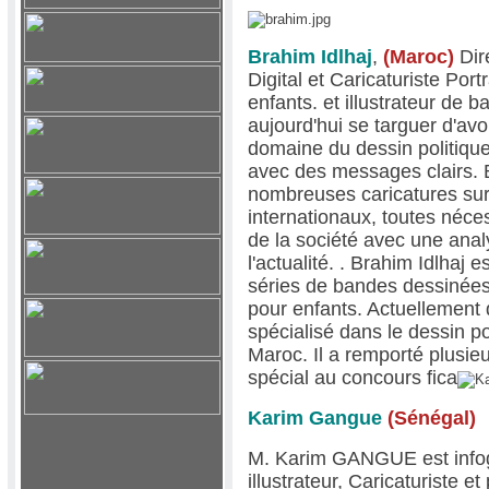
Brahim Idlhaj
,
(Maroc)
Dir
Digital et Caricaturiste Port
enfants. et illustrateur de 
aujourd'hui se targuer d'av
domaine du dessin politiqu
avec des messages clairs. B
nombreuses caricatures sur
internationaux, toutes néce
de la société avec une anal
l'actualité. . Brahim Idlhaj 
séries de bandes dessinée
pour enfants. Actuellement 
spécialisé dans le dessin 
Maroc. Il a remporté plusie
spécial au concours fica
Karim Gangue
(Sénégal)
M. Karim GANGUE est infogr
illustrateur, Caricaturiste et