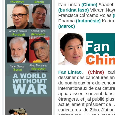
Fan Lintao
(Chine)
Saadet
(burkina faso)
Vikram Na
Francisca Cárcamo Rojas
Dharma
(Indonésie)
Karim
(Maroc)
Fan Lintao
,
(Chine)
car
dessiner des caricatures e
de nombreux prix de concou
internationaux de caricatur
apparaissent souvent dans 
étrangers, et j'ai publié plu
actuellement président de l
caricatures de Zibo. J'ai p