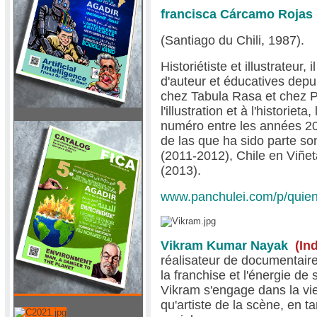
francisca Cárcamo Rojas
(Santiago du Chili, 1987).
Historiétiste et illustrateur, 
d'auteur et éducatives depu
chez Tabula Rasa et chez Pá
l'illustration et à l'historie
numéro entre les années 20
de las que ha sido parte so
(2011-2012), Chile en Viñe
(2013).
www.panchulei.com/p/quien
Vikram Kumar Nayak
(In
réalisateur de documentaire
la franchise et l'énergie de
Vikram s'engage dans la vie 
qu'artiste de la scène, en ta