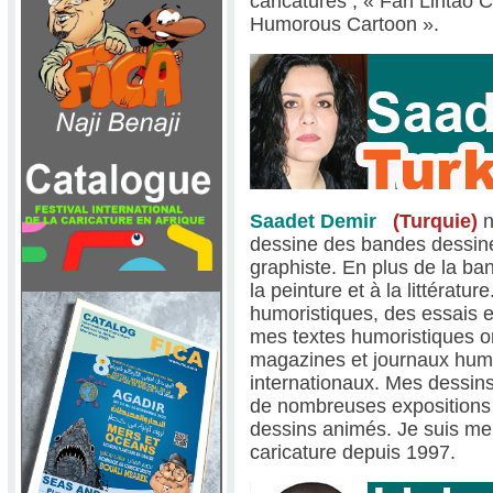
caricatures , « Fan Lintao C
Humorous Cartoon ».
Saadet Demir
(Turquie)
n
dessine des bandes dessiné
graphiste. En plus de la ba
la peinture et à la littératu
humoristiques, des essais e
mes textes humoristiques o
magazines et journaux humo
internationaux. Mes dessin
de nombreuses expositions
dessins animés. Je suis me
caricature depuis 1997.