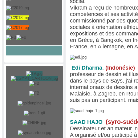
social.
Vikram a reçu de nombreux 
compétences et ses activités
commissionné par des quoti
sociales à orientation éthiq
expositions et des commande
en Grèce, à Bangkok, en Ind
France, en Allemagne, en 
Edi Dharma
,
(Indonésie)
professeur de dessin et illus
dans le pays de Says, j'ai 
internationaux de dessins 
Malaisie, à Zagreb, en Roum
suis pas un participant. mais
(
syro-suéd
SAAD HAJO
Dessinateur et animateur i
A organisé et/ou participé