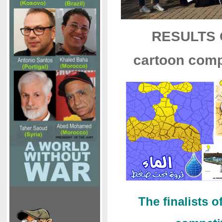
RESULTS O
cartoon comp
The finalists o