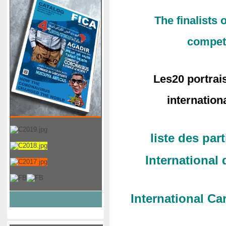
The finalists 
competi
Les20 portrai
internation
liste des pa
International 
International C