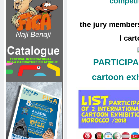
competi
the jury members
l car
PARTICIPAN
cartoon ex