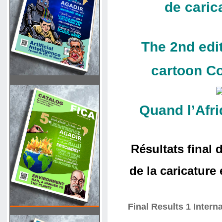
de caric
The 2nd edit
cartoon
Co
Quand l’Afri
Résultats final 
de la caricature
Final Results 1 Inter